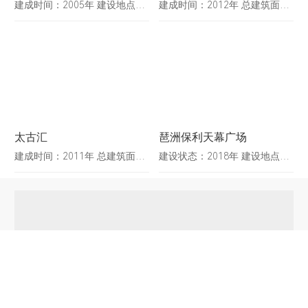
建成时间：2005年 建设地点：广东省广州市 建筑面积：77828㎡ 建筑高度：149.45m 合作设计：Aedas
建成时间：2012年 总建筑面积：156000 m2 建筑高度：249.8m
太古汇
琶洲保利天幕广场
建成时间：2011年 总建筑面积：450000 m2 建筑高度：212m 合作单位：ARQUITECTONICA、Thornton Tomasetti、香港迈进机电顾问公司、LWK&Partnership(HK)Ltd.
建设状态：2018年 建设地点：广东省广州市 总建筑面积：309000 平方米 合作设计单位：美国SOM